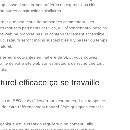
trop souvent vos termes préférés ou expressions clés
u autres constructions similaires.
e erreur que beaucoup de personnes commettent. Les
s résultats pertinents et utiles, qui répondent aux besoins
 site web ne propose pas un contenu facilement accessible,
 utilisateurs seront moins susceptibles d y passer du temps
aturel.
les erreurs courantes en matière de SEO, vous pouvez
ilité de votre site web sur les moteurs de recherche tout
male.
rel efficace ça se travaille
es du SEO et évité les erreurs courantes, il est temps de
e de votre référencement naturel. Voici quelques conseils
anique est la création régulière d un contenu utile,
. Les moteurs de recherche aiment les sites web qui