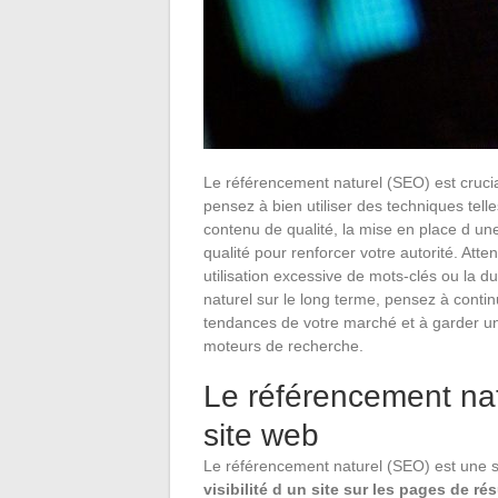
Le référencement naturel (SEO) est crucial 
pensez à bien utiliser des techniques telle
contenu de qualité, la mise en place d une s
qualité pour renforcer votre autorité. Att
utilisation excessive de mots-clés ou la 
naturel sur le long terme, pensez à contin
tendances de votre marché et à garder une
moteurs de recherche.
Le référencement nat
site web
Le référencement naturel (SEO) est une s
visibilité d un site sur les pages de r