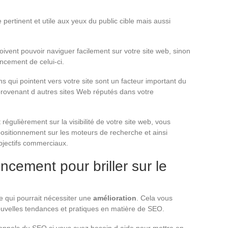
 pertinent et utile aux yeux du public cible mais aussi
doivent pouvoir naviguer facilement sur votre site web, sinon
ncement de celui-ci.
ens qui pointent vers votre site sont un facteur important du
 provenant d autres sites Web réputés dans votre
 régulièrement sur la visibilité de votre site web, vous
sitionnement sur les moteurs de recherche et ainsi
bjectifs commerciaux.
cement pour briller sur le
 ce qui pourrait nécessiter une
amélioration
. Cela vous
nouvelles tendances et pratiques en matière de SEO.
ionnels du SEO si vous avez besoin d aide pour mettre en