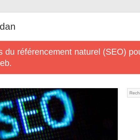
udan
 du référencement naturel (SEO) pou
web.