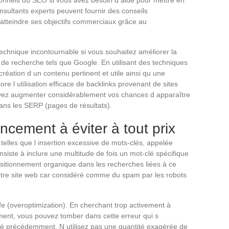
nsultants experts peuvent fournir des conseils
 atteindre ses objectifs commerciaux grâce au
echnique incontournable si vous souhaitez améliorer la
rs de recherche tels que Google. En utilisant des techniques
 création d un contenu pertinent et utile ainsi qu une
ore l utilisation efficace de backlinks provenant de sites
vez augmenter considérablement vos chances d apparaître
ans les SERP (pages de résultats).
ncement à éviter à tout prix
telles que l insertion excessive de mots-clés, appelée
siste à inclure une multitude de fois un mot-clé spécifique
sitionnement organique dans les recherches liées à ce
votre site web car considéré comme du spam par les robots
fe (overoptimization). En cherchant trop activement à
ment, vous pouvez tomber dans cette erreur qui s
é précédemment. N utilisez pas une quantité exagérée de