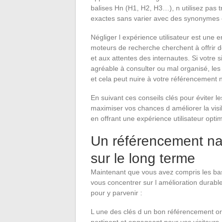
balises Hn (H1, H2, H3…), n utilisez pas 
exactes sans varier avec des synonymes o
Négliger l expérience utilisateur est un
moteurs de recherche cherchent à offrir de
et aux attentes des internautes. Si votre
agréable à consulter ou mal organisé, les
et cela peut nuire à votre référencement n
En suivant ces conseils clés pour éviter 
maximiser vos chances d améliorer la visib
en offrant une expérience utilisateur opti
Un référencement natu
sur le long terme
Maintenant que vous avez compris les bas
vous concentrer sur l amélioration durabl
pour y parvenir :
L une des clés d un bon référencement org
pertinent et engageant pour vos visiteurs