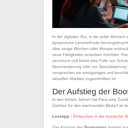
In der digitalen Ära, in der jeder Moment 
dynamische Lernmethode hervorgebracht:
über einige Wochen oder Monate erstreck
neue Fähigkeiten erwerben möchten. Paris,
verschont und bietet eine Fülle von Schu
Neuorientierung oder zur Spezialisierung
versprechen ein einzigartiges und beschle
aktuellen Marktes zugeschnitten ist.
Der Aufstieg der Boo
In den letzten Jahren hat Paris eine Zun
Zeichen für den wachsenden Bedarf an k
Lesetipp :
Eintauchen in die mystische We
Das Konzept des
Bootcamps
stammt aus 