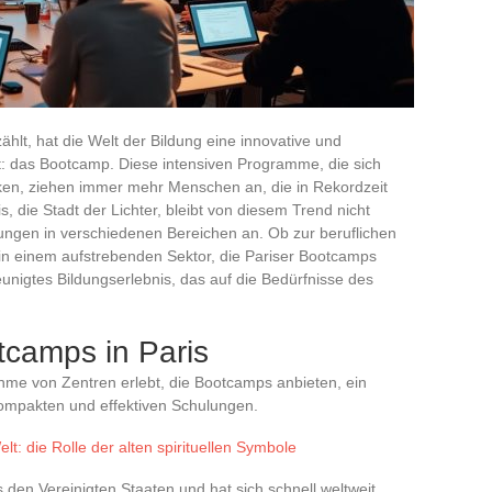
zählt, hat die Welt der Bildung eine innovative und
 das Bootcamp. Diese intensiven Programme, die sich
en, ziehen immer mehr Menschen an, die in Rekordzeit
 die Stadt der Lichter, bleibt von diesem Trend nicht
lungen in verschiedenen Bereichen an. Ob zur beruflichen
 in einem aufstrebenden Sektor, die Pariser Bootcamps
unigtes Bildungserlebnis, das auf die Bedürfnisse des
tcamps in Paris
ahme von Zentren erlebt, die Bootcamps anbieten, ein
ompakten und effektiven Schulungen.
lt: die Rolle der alten spirituellen Symbole
den Vereinigten Staaten und hat sich schnell weltweit