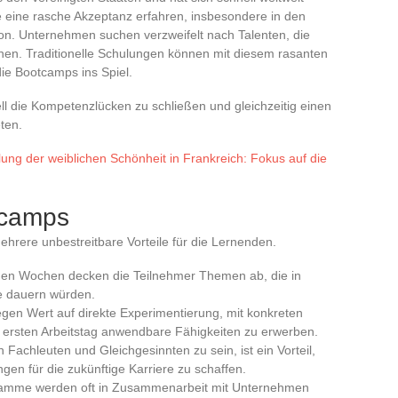
de eine rasche Akzeptanz erfahren, insbesondere in den
ion. Unternehmen suchen verzweifelt nach Talenten, die
en. Traditionelle Schulungen können mit diesem rasanten
die Bootcamps ins Spiel.
l die Kompetenzlücken zu schließen und gleichzeitig einen
ten.
lung der weiblichen Schönheit in Frankreich: Fokus auf die
tcamps
ehrere unbestreitbare Vorteile für die Lernenden.
gen Wochen decken die Teilnehmer Themen ab, die in
re dauern würden.
gen Wert auf direkte Experimentierung, mit konkreten
m ersten Arbeitstag anwendbare Fähigkeiten zu erwerben.
achleuten und Gleichgesinnten zu sein, ist ein Vorteil,
en für die zukünftige Karriere zu schaffen.
amme werden oft in Zusammenarbeit mit Unternehmen