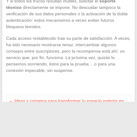
Y si todos los trucos resultan inútiles, solicitar el
soporte
técnico
directamente se impone. No descuidar tampoco la
verificación de sus datos personales o la activación de la doble
autenticación: estos mecanismos a veces evitan futuros
bloqueos temidos.
Cada acceso restablecido trae su parte de satisfacción. A veces,
ha sido necesario mostrarse tenaz, intercambiar algunos
consejos entre suscriptores, pero la recompensa está ahí: un
servicio que, por fin, funciona. La próxima vez, quizás lo
pensemos sonriendo, listos para la prueba… o para una
conexión impecable, sin suspense.
←
Ideas y consejos para transformar tu espacio exterior en
un verdadero refugio de paz
Bretagne hoy: tradiciones, innovaciones e iniciativas de la
juventud bretona
→