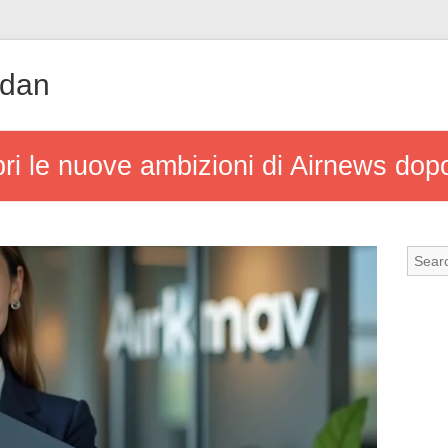
udan
ri le nuove ambizioni di Airnews do