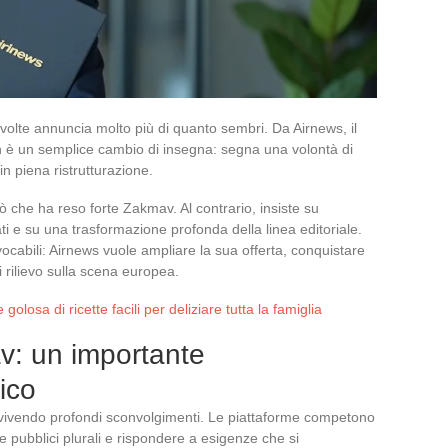
olte annuncia molto più di quanto sembri. Da Airnews, il
 un semplice cambio di insegna: segna una volontà di
n piena ristrutturazione.
iò che ha reso forte Zakmav. Al contrario, insiste su
i e su una trasformazione profonda della linea editoriale.
vocabili: Airnews vuole ampliare la sua offerta, conquistare
 rilievo sulla scena europea.
golosa di ricette facili per deliziare tutta la famiglia
: un importante
ico
e vivendo profondi sconvolgimenti. Le piattaforme competono
re pubblici plurali e rispondere a esigenze che si