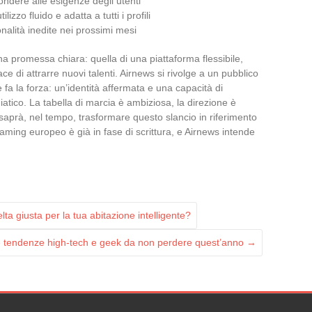
ondere alle esigenze degli utenti
lizzo fluido e adatta a tutti i profili
onalità inedite nei prossimi mesi
na promessa chiara: quella di una piattaforma flessibile,
ce di attrarre nuovi talenti. Airnews si rivolge a un pubblico
fa la forza: un’identità affermata e una capacità di
tico. La tabella di marcia è ambiziosa, la direzione è
aprà, nel tempo, trasformare questo slancio in riferimento
aming europeo è già in fase di scrittura, e Airnews intende
a giusta per la tua abitazione intelligente?
e tendenze high-tech e geek da non perdere quest’anno
→