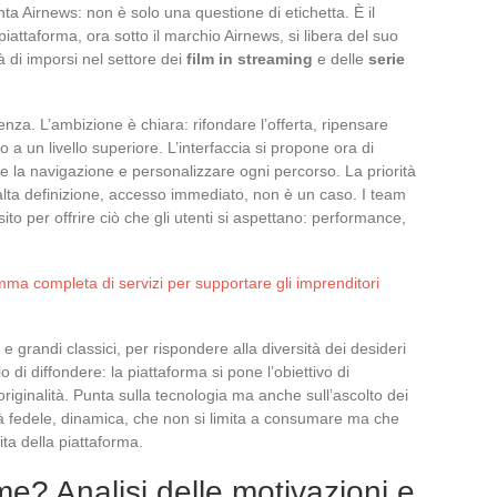
 Airnews: non è solo una questione di etichetta. È il
attaforma, ora sotto il marchio Airnews, si libera del suo
 di imporsi nel settore dei
film in streaming
e delle
serie
za. L’ambizione è chiara: rifondare l’offerta, ripensare
o a un livello superiore. L’interfaccia si propone ora di
tare la navigazione e personalizzare ogni percorso. La priorità
, alta definizione, accesso immediato, non è un caso. I team
to per offrire ciò che gli utenti si aspettano: performance,
ma completa di servizi per supportare gli imprenditori
 grandi classici, per rispondere alla diversità dei desideri
 di diffondere: la piattaforma si pone l’obiettivo di
iginalità. Punta sulla tecnologia ma anche sull’ascolto dei
ità fedele, dinamica, che non si limita a consumare ma che
ta della piattaforma.
? Analisi delle motivazioni e