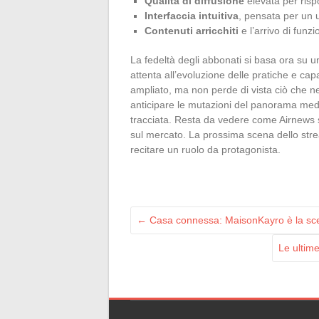
Qualità di diffusione
elevata per risp
Interfaccia intuitiva
, pensata per un uti
Contenuti arricchiti
e l’arrivo di funzi
La fedeltà degli abbonati si basa ora su u
attenta all’evoluzione delle pratiche e capa
ampliato, ma non perde di vista ciò che ne 
anticipare le mutazioni del panorama media
tracciata. Resta da vedere come Airnews s
sul mercato. La prossima scena dello stre
recitare un ruolo da protagonista.
←
Casa connessa: MaisonKayro è la scelt
Le ultim