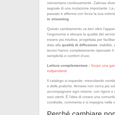
reinventano continuamente. Zakmav diventa
segnale di una mutazione importante. La pi
passato e afferma con forza la sua volontà
in streaming
.
Questo cambiamento va ben oltre l’apparen
l’ergonomia e elevare la qualità del servizi
essere più intuitiva, progettata per facili
data alla
qualità di diffusione
, stabilità
tecnici hanno completamente ripensato il si
semplicità e comfort d’uso.
Lettura complementare :
Scopri una gam
indipendenti
Il catalogo si espande, mescolando novità e
e delle pratiche. Airnews non cerca più solo
accompagnare ogni visione, con rigore e or
suoi utenti. È l’idea di creare una comun
condivide, commenta e si impegna nella vi
Perché cambiare nome