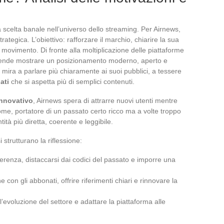
celta banale nell’universo dello streaming. Per Airnews,
strategica. L’obiettivo: rafforzare il marchio, chiarire la sua
o movimento. Di fronte alla moltiplicazione delle piattaforme
 intende mostrare un posizionamento moderno, aperto e
ira a parlare più chiaramente ai suoi pubblici, a tessere
ati
che si aspetta più di semplici contenuti.
innovativo
, Airnews spera di attrarre nuovi utenti mentre
o nome, portatore di un passato certo ricco ma a volte troppo
tità più diretta, coerente e leggibile.
 strutturano la riflessione:
ferenza, distaccarsi dai codici del passato e imporre una
e con gli abbonati, offrire riferimenti chiari e rinnovare la
 l’evoluzione del settore e adattare la piattaforma alle