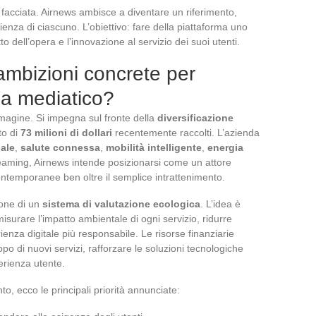
 facciata. Airnews ambisce a diventare un riferimento,
erienza di ciascuno. L’obiettivo: fare della piattaforma uno
to dell’opera e l’innovazione al servizio dei suoi utenti.
 ambizioni concrete per
a mediatico?
immagine. Si impegna sul fronte della
diversificazione
to di
73 milioni di dollari
recentemente raccolti. L’azienda
iale
,
salute connessa
,
mobilità intelligente
,
energia
treaming, Airnews intende posizionarsi come un attore
ontemporanee ben oltre il semplice intrattenimento.
zione di un
sistema di valutazione ecologica
. L’idea è
surare l’impatto ambientale di ogni servizio, ridurre
enza digitale più responsabile. Le risorse finanziarie
po di nuovi servizi, rafforzare le soluzioni tecnologiche
erienza utente.
o, ecco le principali priorità annunciate: