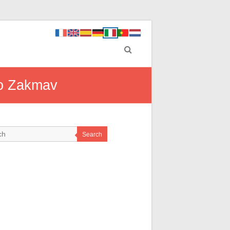
po Zakmav
Search