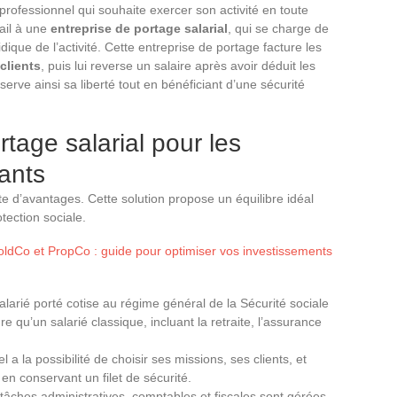
professionnel qui souhaite exercer son activité en toute
vail à une
entreprise de portage salarial
, qui se charge de
idique de l’activité. Cette entreprise de portage facture les
clients
, puis lui reverse un salaire après avoir déduit les
erve ainsi sa liberté tout en bénéficiant d’une sécurité
tage salarial pour les
dants
tte d’avantages. Cette solution propose un équilibre idéal
tection sociale.
ldCo et PropCo : guide pour optimiser vos investissements
salarié porté cotise au régime général de la Sécurité sociale
 qu’un salarié classique, incluant la retraite, l’assurance
l a la possibilité de choisir ses missions, ses clients, et
en conservant un filet de sécurité.
 tâches administratives, comptables et fiscales sont gérées