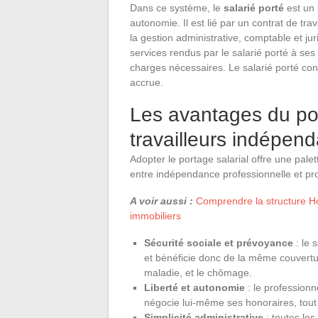
Dans ce système, le
salarié porté
est un 
autonomie. Il est lié par un contrat de tra
la gestion administrative, comptable et jur
services rendus par le salarié porté à ses
charges nécessaires. Le salarié porté cons
accrue.
Les avantages du por
travailleurs indépen
Adopter le portage salarial offre une pale
entre indépendance professionnelle et pro
A voir aussi :
Comprendre la structure Ho
immobiliers
Sécurité sociale et prévoyance
: le 
et bénéficie donc de la même couverture
maladie, et le chômage.
Liberté et autonomie
: le professionne
négocie lui-même ses honoraires, tout 
Simplicité administrative
: toutes les