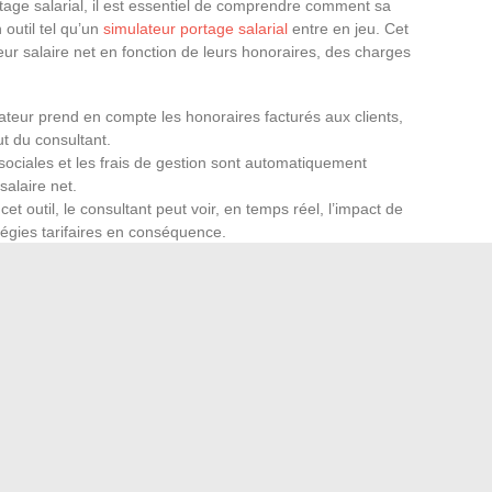
tage salarial, il est essentiel de comprendre comment sa
 outil tel qu’un
simulateur portage salarial
entre en jeu. Cet
eur salaire net en fonction de leurs honoraires, des charges
lateur prend en compte les honoraires facturés aux clients,
ut du consultant.
sociales et les frais de gestion sont automatiquement
salaire net.
cet outil, le consultant peut voir, en temps réel, l’impact de
atégies tarifaires en conséquence.
ne solution attractive pour ceux qui recherchent un
. En permettant aux professionnels d’explorer de
la protection sociale du salariat, ce modèle redéfinit le
son potentiel, rien ne vaut l’expérimentation et
frant ainsi aux travailleurs modernes un éclairage essentiel