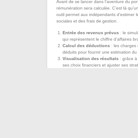
Avant de se lancer dans l’aventure du por
rémunération sera calculée. C’est là qu’un
outil permet aux indépendants d’estimer l
sociales et des frais de gestion.
Entrée des revenus prévus
: le simu
qui représentent le chiffre d’affaires br
Calcul des déductions
: les charges 
déduits pour fournir une estimation du 
Visualisation des résultats
: grâce à 
ses choix financiers et ajuster ses str
Le portage salarial se positionne comme u
compromis entre indépendance et sécurité
nouvelles carrières tout en bénéficiant de 
travail indépendant. Pour bien comprendre 
l’évaluation grâce à des outils adaptés, of
sur cette alternative prometteuse.