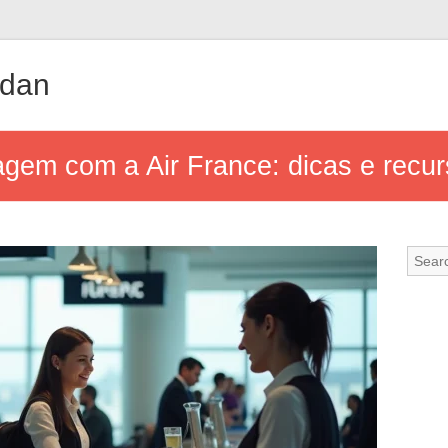
udan
gem com a Air France: dicas e recur