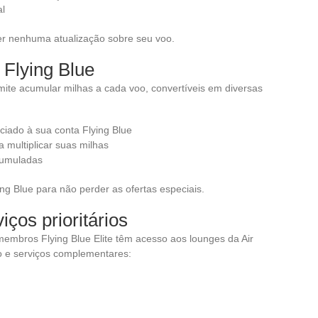
al
der nenhuma atualização sobre seu voo.
 Flying Blue
mite acumular milhas a cada voo, convertíveis em diversas
iado à sua conta Flying Blue
 multiplicar suas milhas
cumuladas
ing Blue para não perder as ofertas especiais.
ços prioritários
embros Flying Blue Elite têm acesso aos lounges da Air
o e serviços complementares: