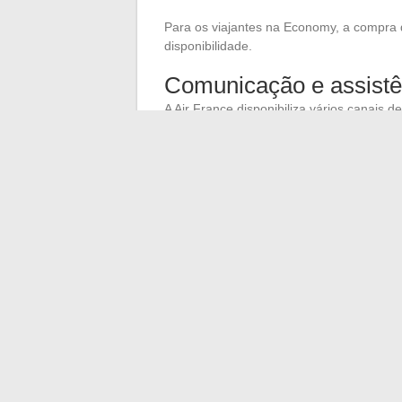
Para os viajantes na Economy, a compra
disponibilidade.
Comunicação e assistê
A Air France disponibiliza vários canais 
Chat online no site oficial
Suporte via redes sociais
Atendimento ao cliente telefônico disp
Dica
: em caso de problema, prefira o cha
Ao utilizar esses recursos, você garanti
←
Viagens inusitadas: Nas pegadas de 
Preparação ideal para ter suces