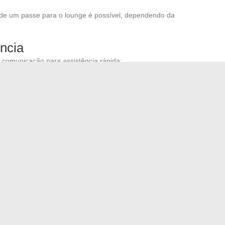
 de um passe para o lounge é possível, dependendo da
ncia
de comunicação para assistência rápida:
onível 24/7
t online para uma resposta rápida.
rá uma experiência de viagem otimizada com a Air France.
coordenadas geográficas misteriosas
so no concurso de ensino especializado: foco no ATSEM
→