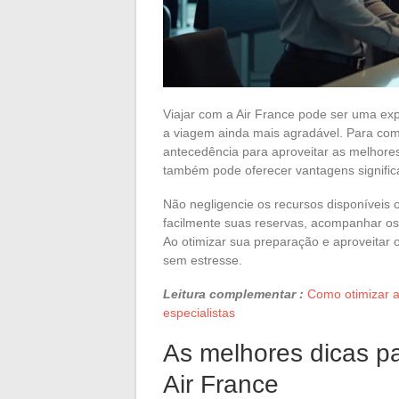
Viajar com a Air France pode ser uma ex
a viagem ainda mais agradável. Para com
antecedência para aproveitar as melhores 
também pode oferecer vantagens signific
Não negligencie os recursos disponíveis o
facilmente suas reservas, acompanhar os 
Ao otimizar sua preparação e aproveitar o
sem estresse.
Leitura complementar :
Como otimizar a
especialistas
As melhores dicas p
Air France