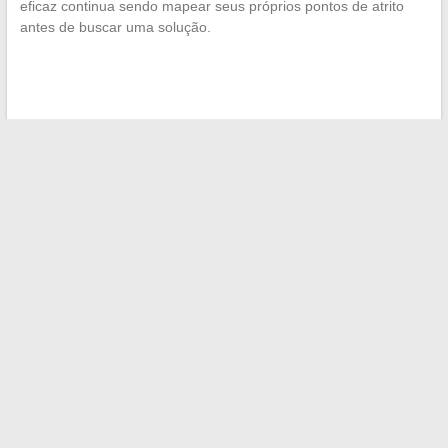
eficaz continua sendo mapear seus próprios pontos de atrito
antes de buscar uma solução.
←
As últimas tendências e inovações automotivas que você
deve acompanhar em 2024