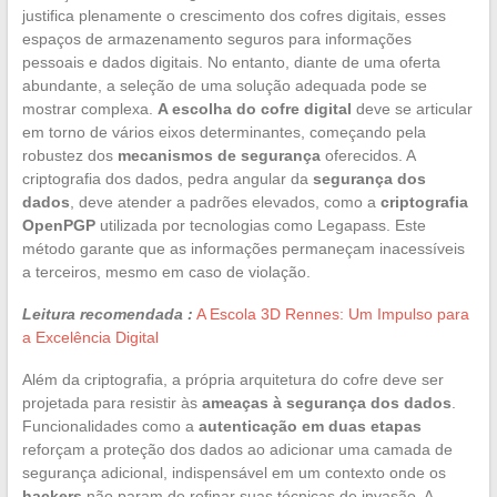
justifica plenamente o crescimento dos cofres digitais, esses
espaços de armazenamento seguros para informações
pessoais e dados digitais. No entanto, diante de uma oferta
abundante, a seleção de uma solução adequada pode se
mostrar complexa.
A escolha do cofre digital
deve se articular
em torno de vários eixos determinantes, começando pela
robustez dos
mecanismos de segurança
oferecidos. A
criptografia dos dados, pedra angular da
segurança dos
dados
, deve atender a padrões elevados, como a
criptografia
OpenPGP
utilizada por tecnologias como Legapass. Este
método garante que as informações permaneçam inacessíveis
a terceiros, mesmo em caso de violação.
Leitura recomendada :
A Escola 3D Rennes: Um Impulso para
a Excelência Digital
Além da criptografia, a própria arquitetura do cofre deve ser
projetada para resistir às
ameaças à segurança dos dados
.
Funcionalidades como a
autenticação em duas etapas
reforçam a proteção dos dados ao adicionar uma camada de
segurança adicional, indispensável em um contexto onde os
hackers
não param de refinar suas técnicas de invasão. A