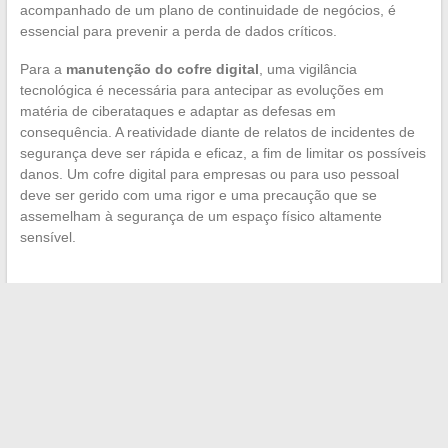
acompanhado de um plano de continuidade de negócios, é
essencial para prevenir a perda de dados críticos.
Para a
manutenção do cofre digital
, uma vigilância
tecnológica é necessária para antecipar as evoluções em
matéria de ciberataques e adaptar as defesas em
consequência. A reatividade diante de relatos de incidentes de
segurança deve ser rápida e eficaz, a fim de limitar os possíveis
danos. Um cofre digital para empresas ou para uso pessoal
deve ser gerido com uma rigor e uma precaução que se
assemelham à segurança de um espaço físico altamente
sensível.
←
O segredo para fazer um bom foie gras
Viagem ao redor do mundo: destaque para as cidades-chave
cujo nome começa com a letra G
→