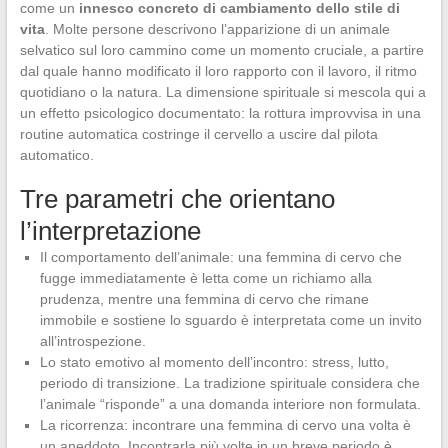
come un
innesco concreto di cambiamento dello stile di
vita
. Molte persone descrivono l’apparizione di un animale
selvatico sul loro cammino come un momento cruciale, a partire
dal quale hanno modificato il loro rapporto con il lavoro, il ritmo
quotidiano o la natura. La dimensione spirituale si mescola qui a
un effetto psicologico documentato: la rottura improvvisa in una
routine automatica costringe il cervello a uscire dal pilota
automatico.
Tre parametri che orientano
l’interpretazione
Il comportamento dell’animale: una femmina di cervo che
fugge immediatamente è letta come un richiamo alla
prudenza, mentre una femmina di cervo che rimane
immobile e sostiene lo sguardo è interpretata come un invito
all’introspezione.
Lo stato emotivo al momento dell’incontro: stress, lutto,
periodo di transizione. La tradizione spirituale considera che
l’animale “risponde” a una domanda interiore non formulata.
La ricorrenza: incontrare una femmina di cervo una volta è
un aneddoto. Incontrarla più volte in un breve periodo è