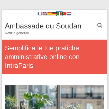
Ambassade du Soudan
Notizie generali
Semplifica le tue pratiche
amministrative online con
IntraParis