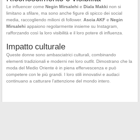
Le influencer come
Negin Mirsalehi
e
Diala Makki
non si
limitano a sfilare, ma sono anche figure di spicco dei social
media, raccogliendo milioni di follower.
Ascia AKF
e
Negin
Mirsalehi
appaiono regolarmente insieme su Instagram,
rafforzando così la loro visibilità e il loro potere di influenza.
Impatto culturale
Queste donne sono ambasciatrici culturali, combinando
elementi tradizionali e moderni nei loro outfit. Dimostrano che la
moda del Medio Oriente è in piena effervescenza e può
competere con le più grandi. I loro stili innovativi e audaci
continuano a catturare l’attenzione del mondo intero.
←
Ottimizzazione dello spazio di lavoro online con soluzioni
digitali efficaci
Semplifica le tue pratiche amministrative online con IntraParis
→