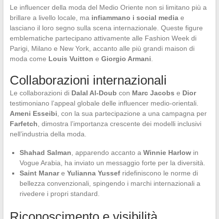
Le influencer della moda del Medio Oriente non si limitano più a
brillare a livello locale, ma
infiammano i social media
e
lasciano il loro segno sulla scena internazionale. Queste figure
emblematiche partecipano attivamente alle Fashion Week di
Parigi, Milano e New York, accanto alle più grandi maison di
moda come
Louis Vuitton
e
Giorgio Armani
.
Collaborazioni internazionali
Le collaborazioni di
Dalal Al-Doub
con
Marc Jacobs
e
Dior
testimoniano l’appeal globale delle influencer medio-orientali.
Ameni Esseibi
, con la sua partecipazione a una campagna per
Farfetch
, dimostra l’importanza crescente dei modelli inclusivi
nell’industria della moda.
Shahad Salman
, apparendo accanto a
Winnie Harlow
in
Vogue Arabia, ha inviato un messaggio forte per la diversità.
Saint Manar
e
Yulianna Yussef
ridefiniscono le norme di
bellezza convenzionali, spingendo i marchi internazionali a
rivedere i propri standard.
Riconoscimento e visibilità