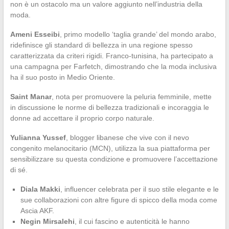
non è un ostacolo ma un valore aggiunto nell’industria della
moda.
Ameni Esseibi
, primo modello ‘taglia grande’ del mondo arabo,
ridefinisce gli standard di bellezza in una regione spesso
caratterizzata da criteri rigidi. Franco-tunisina, ha partecipato a
una campagna per Farfetch, dimostrando che la moda inclusiva
ha il suo posto in Medio Oriente.
Saint Manar
, nota per promuovere la peluria femminile, mette
in discussione le norme di bellezza tradizionali e incoraggia le
donne ad accettare il proprio corpo naturale.
Yulianna Yussef
, blogger libanese che vive con il nevo
congenito melanocitario (MCN), utilizza la sua piattaforma per
sensibilizzare su questa condizione e promuovere l’accettazione
di sé.
Diala Makki
, influencer celebrata per il suo stile elegante e le
sue collaborazioni con altre figure di spicco della moda come
Ascia AKF.
Negin Mirsalehi
, il cui fascino e autenticità le hanno