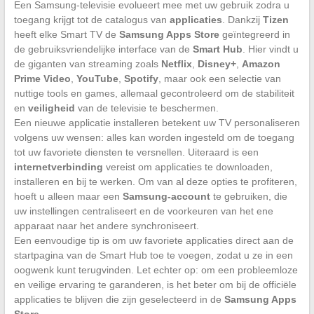
Een Samsung-televisie evolueert mee met uw gebruik zodra u
toegang krijgt tot de catalogus van
applicaties
. Dankzij
Tizen
heeft elke Smart TV de
Samsung Apps Store
geïntegreerd in
de gebruiksvriendelijke interface van de
Smart Hub
. Hier vindt u
de giganten van streaming zoals
Netflix
,
Disney+
,
Amazon
Prime Video
,
YouTube
,
Spotify
, maar ook een selectie van
nuttige tools en games, allemaal gecontroleerd om de stabiliteit
en
veiligheid
van de televisie te beschermen.
Een nieuwe applicatie installeren betekent uw TV personaliseren
volgens uw wensen: alles kan worden ingesteld om de toegang
tot uw favoriete diensten te versnellen. Uiteraard is een
internetverbinding
vereist om applicaties te downloaden,
installeren en bij te werken. Om van al deze opties te profiteren,
hoeft u alleen maar een
Samsung-account
te gebruiken, die
uw instellingen centraliseert en de voorkeuren van het ene
apparaat naar het andere synchroniseert.
Een eenvoudige tip is om uw favoriete applicaties direct aan de
startpagina van de Smart Hub toe te voegen, zodat u ze in een
oogwenk kunt terugvinden. Let echter op: om een probleemloze
en veilige ervaring te garanderen, is het beter om bij de officiële
applicaties te blijven die zijn geselecteerd in de
Samsung Apps
Store
.