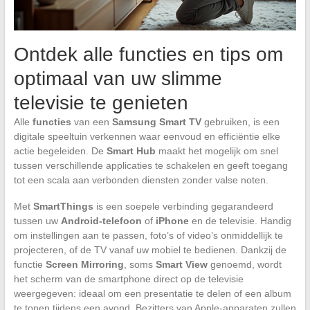
Ontdek alle functies en tips om
optimaal van uw slimme
televisie te genieten
Alle
functies
van een
Samsung Smart TV
gebruiken, is een
digitale speeltuin verkennen waar eenvoud en efficiëntie elke
actie begeleiden. De
Smart Hub
maakt het mogelijk om snel
tussen verschillende applicaties te schakelen en geeft toegang
tot een scala aan verbonden diensten zonder valse noten.
Met
SmartThings
is een soepele verbinding gegarandeerd
tussen uw
Android-telefoon
of
iPhone
en de televisie. Handig
om instellingen aan te passen, foto’s of video’s onmiddellijk te
projecteren, of de TV vanaf uw mobiel te bedienen. Dankzij de
functie
Screen Mirroring
, soms
Smart View
genoemd, wordt
het scherm van de smartphone direct op de televisie
weergegeven: ideaal om een presentatie te delen of een album
te tonen tijdens een avond. Bezitters van Apple-apparaten zullen