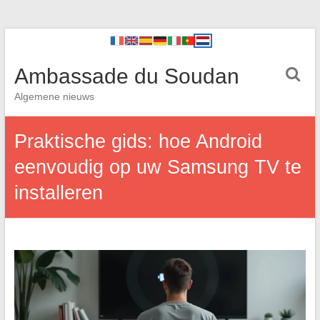
Ambassade du Soudan
Algemene nieuws
Praktische gids: hoe Android
eenvoudig op uw Samsung TV te
installeren