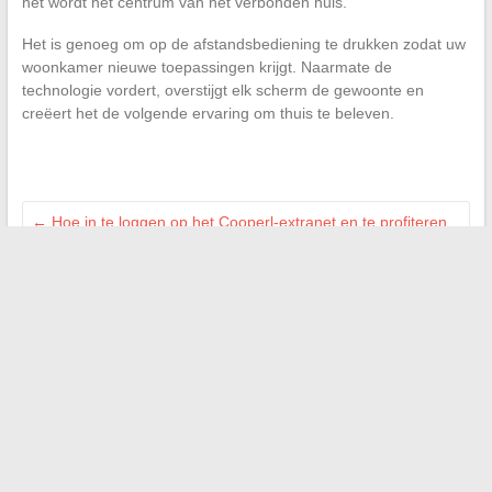
het wordt het centrum van het verbonden huis.
Het is genoeg om op de afstandsbediening te drukken zodat uw
woonkamer nieuwe toepassingen krijgt. Naarmate de
technologie vordert, overstijgt elk scherm de gewoonte en
creëert het de volgende ervaring om thuis te beleven.
←
Hoe in te loggen op het Cooperl-extranet en te profiteren
van zijn innovatieve diensten
Slim huis: Is MaisonKayro de juiste keuze voor uw slimme
woning?
→
Search