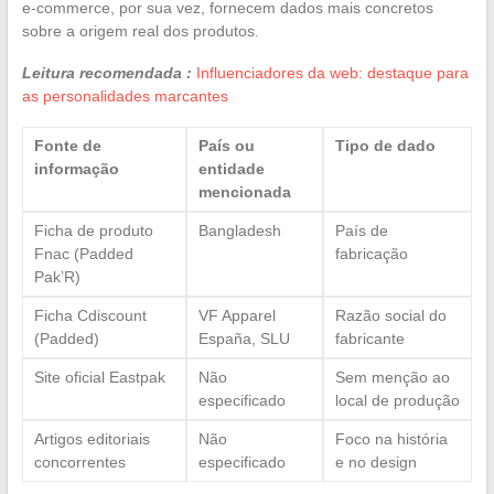
e-commerce, por sua vez, fornecem dados mais concretos
sobre a origem real dos produtos.
Leitura recomendada :
Influenciadores da web: destaque para
as personalidades marcantes
Fonte de
País ou
Tipo de dado
informação
entidade
mencionada
Ficha de produto
Bangladesh
País de
Fnac (Padded
fabricação
Pak’R)
Ficha Cdiscount
VF Apparel
Razão social do
(Padded)
España, SLU
fabricante
Site oficial Eastpak
Não
Sem menção ao
especificado
local de produção
Artigos editoriais
Não
Foco na história
concorrentes
especificado
e no design