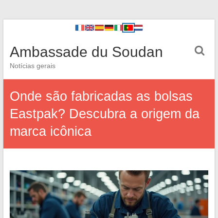
Ambassade du Soudan
Notícias gerais
Onde são fabricadas as bolsas
Eastpak? Descubra a origem da
marca icônica