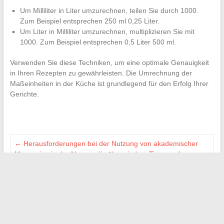
Um Milliliter in Liter umzurechnen, teilen Sie durch 1000.
Zum Beispiel entsprechen 250 ml 0,25 Liter.
Um Liter in Milliliter umzurechnen, multiplizieren Sie mit
1000. Zum Beispiel entsprechen 0,5 Liter 500 ml.
Verwenden Sie diese Techniken, um eine optimale Genauigkeit
in Ihren Rezepten zu gewährleisten. Die Umrechnung der
Maßeinheiten in der Küche ist grundlegend für den Erfolg Ihrer
Gerichte.
←
Herausforderungen bei der Nutzung von akademischer
Messaging in der Normandie überwinden: Tipps und
Lösungen
E-Mail-Kommunikation an Universitäten optimieren: Tipps,
um das Beste aus Ihrem Postfach herauszuholen
→
Search