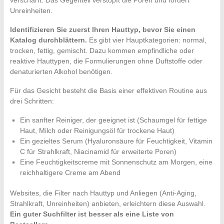
verschärft. Das Gegenteil verstopft die Poren und fördert
Unreinheiten.
Identifizieren Sie zuerst Ihren Hauttyp, bevor Sie einen
Katalog durchblättern.
Es gibt vier Hauptkategorien: normal,
trocken, fettig, gemischt. Dazu kommen empfindliche oder
reaktive Hauttypen, die Formulierungen ohne Duftstoffe oder
denaturierten Alkohol benötigen.
Für das Gesicht besteht die Basis einer effektiven Routine aus
drei Schritten:
Ein sanfter Reiniger, der geeignet ist (Schaumgel für fettige
Haut, Milch oder Reinigungsöl für trockene Haut)
Ein gezieltes Serum (Hyaluronsäure für Feuchtigkeit, Vitamin
C für Strahlkraft, Niacinamid für erweiterte Poren)
Eine Feuchtigkeitscreme mit Sonnenschutz am Morgen, eine
reichhaltigere Creme am Abend
Websites, die Filter nach Hauttyp und Anliegen (Anti-Aging,
Strahlkraft, Unreinheiten) anbieten, erleichtern diese Auswahl.
Ein guter Suchfilter ist besser als eine Liste von