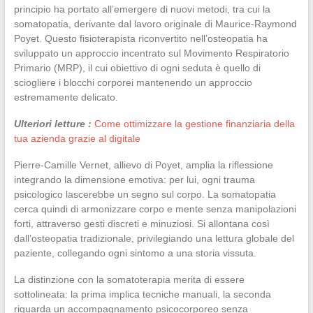
principio ha portato all’emergere di nuovi metodi, tra cui la
somatopatia, derivante dal lavoro originale di Maurice-Raymond
Poyet. Questo fisioterapista riconvertito nell’osteopatia ha
sviluppato un approccio incentrato sul Movimento Respiratorio
Primario (MRP), il cui obiettivo di ogni seduta è quello di
sciogliere i blocchi corporei mantenendo un approccio
estremamente delicato.
Ulteriori letture :
Come ottimizzare la gestione finanziaria della
tua azienda grazie al digitale
Pierre-Camille Vernet, allievo di Poyet, amplia la riflessione
integrando la dimensione emotiva: per lui, ogni trauma
psicologico lascerebbe un segno sul corpo. La somatopatia
cerca quindi di armonizzare corpo e mente senza manipolazioni
forti, attraverso gesti discreti e minuziosi. Si allontana così
dall’osteopatia tradizionale, privilegiando una lettura globale del
paziente, collegando ogni sintomo a una storia vissuta.
La distinzione con la somatoterapia merita di essere
sottolineata: la prima implica tecniche manuali, la seconda
riguarda un accompagnamento psicocorporeo senza