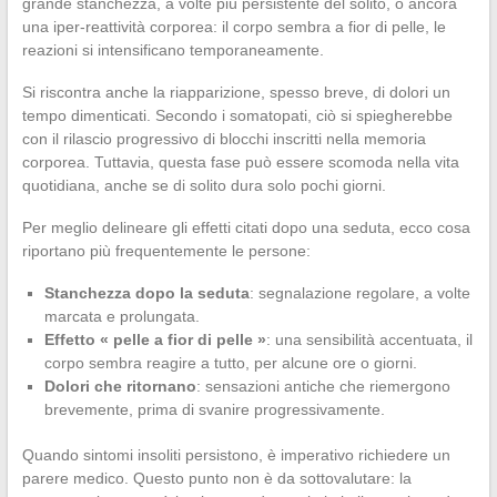
grande stanchezza, a volte più persistente del solito, o ancora
una iper-reattività corporea: il corpo sembra a fior di pelle, le
reazioni si intensificano temporaneamente.
Si riscontra anche la riapparizione, spesso breve, di dolori un
tempo dimenticati. Secondo i somatopati, ciò si spiegherebbe
con il rilascio progressivo di blocchi inscritti nella memoria
corporea. Tuttavia, questa fase può essere scomoda nella vita
quotidiana, anche se di solito dura solo pochi giorni.
Per meglio delineare gli effetti citati dopo una seduta, ecco cosa
riportano più frequentemente le persone:
Stanchezza dopo la seduta
: segnalazione regolare, a volte
marcata e prolungata.
Effetto « pelle a fior di pelle »
: una sensibilità accentuata, il
corpo sembra reagire a tutto, per alcune ore o giorni.
Dolori che ritornano
: sensazioni antiche che riemergono
brevemente, prima di svanire progressivamente.
Quando sintomi insoliti persistono, è imperativo richiedere un
parere medico. Questo punto non è da sottovalutare: la