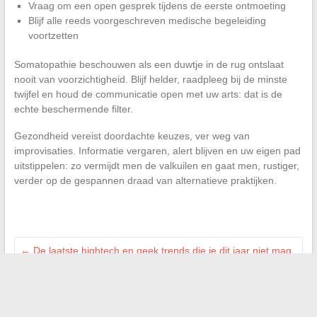
Vraag om een open gesprek tijdens de eerste ontmoeting
Blijf alle reeds voorgeschreven medische begeleiding
voortzetten
Somatopathie beschouwen als een duwtje in de rug ontslaat
nooit van voorzichtigheid. Blijf helder, raadpleeg bij de minste
twijfel en houd de communicatie open met uw arts: dat is de
echte beschermende filter.
Gezondheid vereist doordachte keuzes, ver weg van
improvisaties. Informatie vergaren, alert blijven en uw eigen pad
uitstippelen: zo vermijdt men de valkuilen en gaat men, rustiger,
verder op de gespannen draad van alternatieve praktijken.
←
De laatste hightech en geek trends die je dit jaar niet mag
missen
Alles wat u moet weten over de definitie van PSLA-
huisvesting en de voordelen voor kopers
→