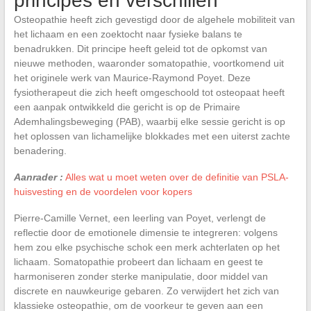
principes en verschillen
Osteopathie heeft zich gevestigd door de algehele mobiliteit van
het lichaam en een zoektocht naar fysieke balans te
benadrukken. Dit principe heeft geleid tot de opkomst van
nieuwe methoden, waaronder somatopathie, voortkomend uit
het originele werk van Maurice-Raymond Poyet. Deze
fysiotherapeut die zich heeft omgeschoold tot osteopaat heeft
een aanpak ontwikkeld die gericht is op de Primaire
Ademhalingsbeweging (PAB), waarbij elke sessie gericht is op
het oplossen van lichamelijke blokkades met een uiterst zachte
benadering.
Aanrader :
Alles wat u moet weten over de definitie van PSLA-
huisvesting en de voordelen voor kopers
Pierre-Camille Vernet, een leerling van Poyet, verlengt de
reflectie door de emotionele dimensie te integreren: volgens
hem zou elke psychische schok een merk achterlaten op het
lichaam. Somatopathie probeert dan lichaam en geest te
harmoniseren zonder sterke manipulatie, door middel van
discrete en nauwkeurige gebaren. Zo verwijdert het zich van
klassieke osteopathie, om de voorkeur te geven aan een