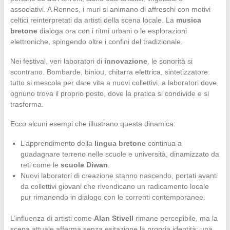
associativi. A Rennes, i muri si animano di affreschi con motivi
celtici reinterpretati da artisti della scena locale. La
musica
bretone
dialoga ora con i ritmi urbani o le esplorazioni
elettroniche, spingendo oltre i confini del tradizionale.
Nei festival, veri laboratori di
innovazione
, le sonorità si
scontrano. Bombarde, biniou, chitarra elettrica, sintetizzatore:
tutto si mescola per dare vita a nuovi collettivi, a laboratori dove
ognuno trova il proprio posto, dove la pratica si condivide e si
trasforma.
Ecco alcuni esempi che illustrano questa dinamica:
L’apprendimento della
lingua bretone
continua a
guadagnare terreno nelle scuole e università, dinamizzato da
reti come le
scuole Diwan
.
Nuovi laboratori di creazione stanno nascendo, portati avanti
da collettivi giovani che rivendicano un radicamento locale
pur rimanendo in dialogo con le correnti contemporanee.
L’influenza di artisti come
Alan Stivell
rimane percepibile, ma la
scena attuale afferma senza esitazione la propria identità: una