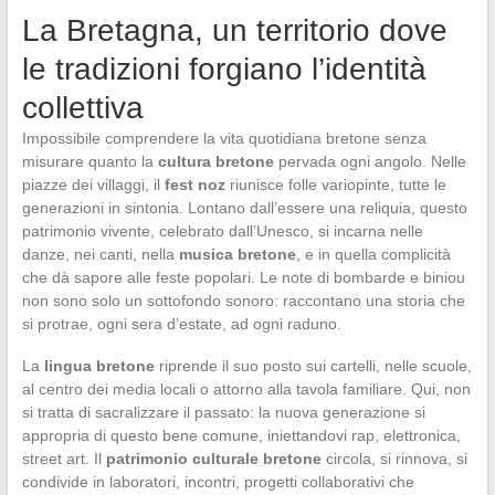
La Bretagna, un territorio dove
le tradizioni forgiano l’identità
collettiva
Impossibile comprendere la vita quotidiana bretone senza
misurare quanto la
cultura bretone
pervada ogni angolo. Nelle
piazze dei villaggi, il
fest noz
riunisce folle variopinte, tutte le
generazioni in sintonia. Lontano dall’essere una reliquia, questo
patrimonio vivente, celebrato dall’Unesco, si incarna nelle
danze, nei canti, nella
musica bretone
, e in quella complicità
che dà sapore alle feste popolari. Le note di bombarde e biniou
non sono solo un sottofondo sonoro: raccontano una storia che
si protrae, ogni sera d’estate, ad ogni raduno.
La
lingua bretone
riprende il suo posto sui cartelli, nelle scuole,
al centro dei media locali o attorno alla tavola familiare. Qui, non
si tratta di sacralizzare il passato: la nuova generazione si
appropria di questo bene comune, iniettandovi rap, elettronica,
street art. Il
patrimonio culturale bretone
circola, si rinnova, si
condivide in laboratori, incontri, progetti collaborativi che