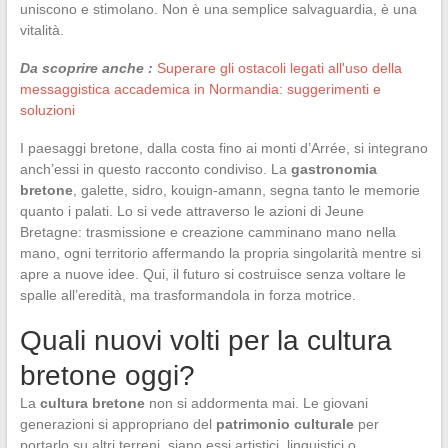
uniscono e stimolano. Non è una semplice salvaguardia, è una
vitalità.
Da scoprire anche :
Superare gli ostacoli legati all'uso della
messaggistica accademica in Normandia: suggerimenti e
soluzioni
I paesaggi bretone, dalla costa fino ai monti d’Arrée, si integrano
anch’essi in questo racconto condiviso. La
gastronomia
bretone
, galette, sidro, kouign-amann, segna tanto le memorie
quanto i palati. Lo si vede attraverso le azioni di Jeune
Bretagne: trasmissione e creazione camminano mano nella
mano, ogni territorio affermando la propria singolarità mentre si
apre a nuove idee. Qui, il futuro si costruisce senza voltare le
spalle all’eredità, ma trasformandola in forza motrice.
Quali nuovi volti per la cultura
bretone oggi?
La
cultura bretone
non si addormenta mai. Le giovani
generazioni si appropriano del
patrimonio culturale
per
portarlo su altri terreni, siano essi artistici, linguistici o