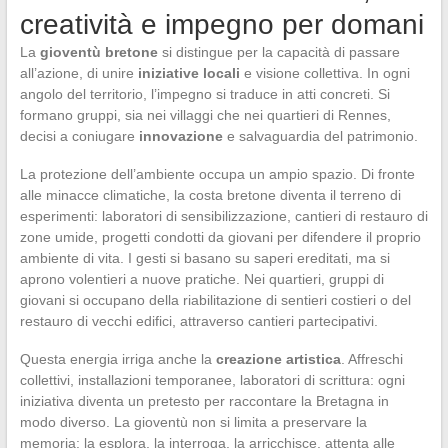
creatività e impegno per domani
La
gioventù bretone
si distingue per la capacità di passare
all’azione, di unire
iniziative locali
e visione collettiva. In ogni
angolo del territorio, l’impegno si traduce in atti concreti. Si
formano gruppi, sia nei villaggi che nei quartieri di Rennes,
decisi a coniugare
innovazione
e salvaguardia del patrimonio.
La protezione dell’ambiente occupa un ampio spazio. Di fronte
alle minacce climatiche, la costa bretone diventa il terreno di
esperimenti: laboratori di sensibilizzazione, cantieri di restauro di
zone umide, progetti condotti da giovani per difendere il proprio
ambiente di vita. I gesti si basano su saperi ereditati, ma si
aprono volentieri a nuove pratiche. Nei quartieri, gruppi di
giovani si occupano della riabilitazione di sentieri costieri o del
restauro di vecchi edifici, attraverso cantieri partecipativi.
Questa energia irriga anche la
creazione artistica
. Affreschi
collettivi, installazioni temporanee, laboratori di scrittura: ogni
iniziativa diventa un pretesto per raccontare la Bretagna in
modo diverso. La gioventù non si limita a preservare la
memoria: la esplora, la interroga, la arricchisce, attenta alle