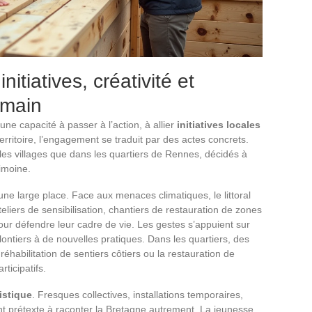
itiatives, créativité et
emain
e capacité à passer à l’action, à allier
initiatives locales
erritoire, l’engagement se traduit par des actes concrets.
es villages que dans les quartiers de Rennes, décidés à
imoine.
ne large place. Face aux menaces climatiques, le littoral
teliers de sensibilisation, chantiers de restauration de zones
ur défendre leur cadre de vie. Les gestes s’appuient sur
olontiers à de nouvelles pratiques. Dans les quartiers, des
habilitation de sentiers côtiers ou la restauration de
rticipatifs.
istique
. Fresques collectives, installations temporaires,
vient prétexte à raconter la Bretagne autrement. La jeunesse