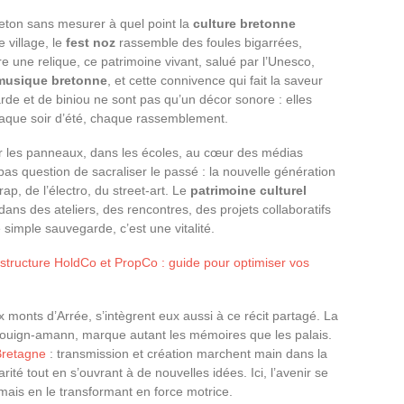
eton sans mesurer à quel point la
culture bretonne
 village, le
fest noz
rassemble des foules bigarrées,
e une relique, ce patrimoine vivant, salué par l’Unesco,
musique bretonne
, et cette connivence qui fait la saveur
de et de biniou ne sont pas qu’un décor sonore : elles
chaque soir d’été, chaque rassemblement.
r les panneaux, dans les écoles, au cœur des médias
, pas question de sacraliser le passé : la nouvelle génération
ap, de l’électro, du street-art. Le
patrimoine culturel
dans des ateliers, des rencontres, des projets collaboratifs
 simple sauvegarde, c’est une vitalité.
tructure HoldCo et PropCo : guide pour optimiser vos
x monts d’Arrée, s’intègrent eux aussi à ce récit partagé. La
, kouign-amann, marque autant les mémoires que les palais.
Bretagne
: transmission et création marchent main dans la
rité tout en s’ouvrant à de nouvelles idées. Ici, l’avenir se
 mais en le transformant en force motrice.