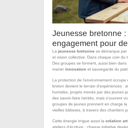
Jeunesse bretonne : in
engagement pour d
La
jeunesse bretonne
se démarque par un
et vision collective. Dans chaque coin du t
Des groupes se forment, aussi bien dans l
marier
innovation
et sauvegarde du patr
La protection de l’environnement occupe u
breton devient le terrain d’expériences : a
humides, projets menés par des jeunes po
des savoir-faire hérités, mais s’ouvrent v
groupes de jeunes prennent en charge la ré
vieilles bâtisses, à travers des chantiers pa
Cette énergie irrigue aussi la
création art
ateliers d’écriture : chaque initiative de