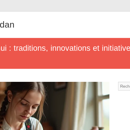
udan
i : traditions, innovations et initiati