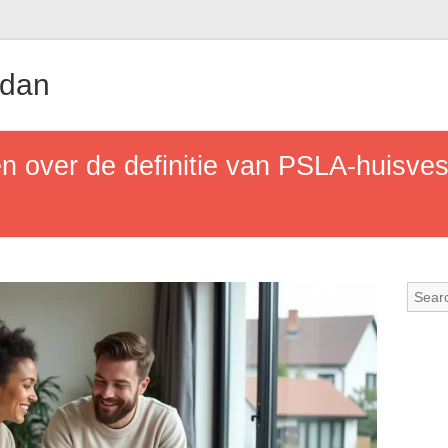
udan
n over de definitie van PSLA-huisves