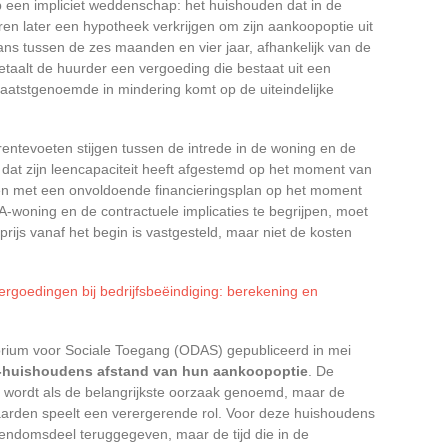
 een impliciet weddenschap: het huishouden dat in de
en later een hypotheek verkrijgen om zijn aankoopoptie uit
ns tussen de zes maanden en vier jaar, afhankelijk van de
aalt de huurder een vergoeding die bestaat uit een
aatstgenoemde in mindering komt op de uiteindelijke
entevoeten stijgen tussen de intrede in de woning en de
 dat zijn leencapaciteit heeft afgestemd op het moment van
en met een onvoldoende financieringsplan op het moment
-woning en de contractuele implicaties te begrijpen, moet
ijs vanaf het begin is vastgesteld, maar niet de kosten
ergoedingen bij bedrijfsbeëindiging: berekening en
rium voor Sociale Toegang (ODAS) gepubliceerd in mei
-huishoudens afstand van hun aankoopoptie
. De
cten wordt als de belangrijkste oorzaak genoemd, maar de
aarden speelt een verergerende rol. Voor deze huishoudens
endomsdeel teruggegeven, maar de tijd die in de