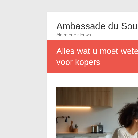
Ambassade du So
Algemene nieuws
Alles wat u moet wete
voor kopers