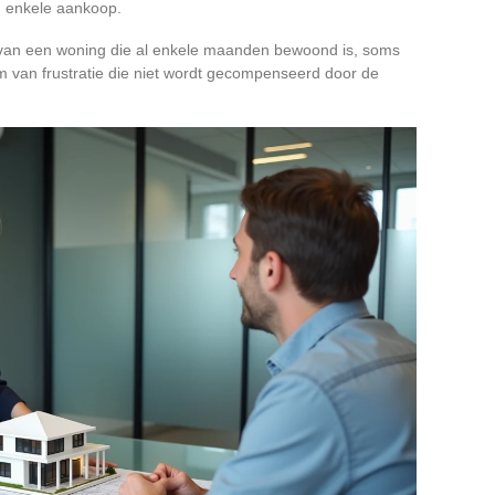
en enkele aankoop.
ien van een woning die al enkele maanden bewoond is, soms
rm van frustratie die niet wordt gecompenseerd door de