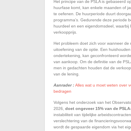
Het principe van de PSLA is gebaseerd op
huurfase komt, kan enkele maanden of jar
te oefenen. De huurperiode duurt doorgaa
programma’s. Gedurende deze periode bet
huurdeel en een eigendomsdeel, waarbij l
verkoopprijs.
Het probleem doet zich voor wanneer de r
uitoefening van de optie. Een huishouden
ondertekening, kan geconfronteerd word
van aankoop. Om de definitie van de PSLA
men in gedachten houden dat de verkooppr
van de lening.
Aanrader :
Alles wat u moet weten over v
bedragen
Volgens het onderzoek van het Observato
2026,
doet ongeveer 15% van de PSLA
instabiliteit van tijdelijke arbeidscontra
verslechtering van de financieringsvoorw
wordt de gespaarde eigendom via het eig