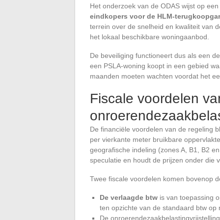
Het onderzoek van de ODAS wijst op ee
eindkopers voor de HLM-terugkoopgar
terrein over de snelheid en kwaliteit van
het lokaal beschikbare woningaanbod.
De beveiliging functioneert dus als een d
een PSLA-woning koopt in een gebied waa
maanden moeten wachten voordat het een 
Fiscale voordelen v
onroerendezaakbelast
De financiële voordelen van de regeling bl
per vierkante meter bruikbare oppervlakte
geografische indeling (zones A, B1, B2 e
speculatie en houdt de prijzen onder die v
Twee fiscale voordelen komen bovenop de
De verlaagde btw
is van toepassing op
ten opzichte van de standaard btw op
De onroerendezaakbelastingvrijstelling