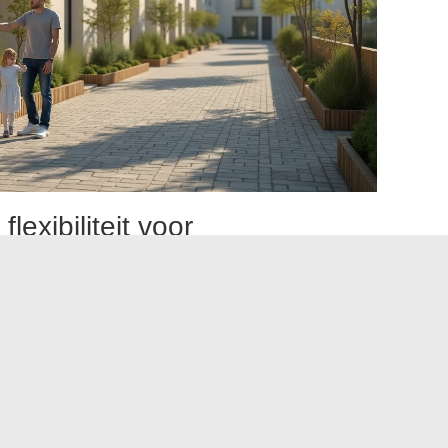
exibiliteit voor
s
ergeleken met de PSLA omdat beide regelingen zich
ere prijzen dan de markt aanbieden. Hun logica verschilt
idt de grond van het gebouw, terwijl de PSLA het
an voordat het koopt.
ederatie van Organisaties voor Sociale Toegang tot
ri 2026,
biedt de PSLA meer flexibiliteit voor
sbare huurperiode tot 48 maanden. Deze termijn stelt hen