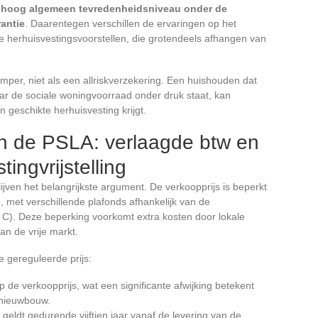
n
hoog algemeen tevredenheidsniveau onder de
antie
. Daarentegen verschillen de ervaringen op het
 de herhuisvestingsvoorstellen, die grotendeels afhangen van
emper, niet als een allriskverzekering. Een huishouden dat
r de sociale woningvoorraad onder druk staat, kan
geschikte herhuisvesting krijgt.
an de PSLA: verlaagde btw en
ingvrijstelling
ijven het belangrijkste argument. De verkoopprijs is beperkt
, met verschillende plafonds afhankelijk van de
n C). Deze beperking voorkomt extra kosten door lokale
an de vrije markt.
 gereguleerde prijs:
 de verkoopprijs, wat een significante afwijking betekent
 nieuwbouw.
 geldt gedurende vijftien jaar vanaf de levering van de