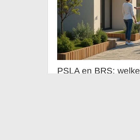
PSLA en BRS: welke fl
alleenstaande ouder
De Real Estate Lease (BRS) wordt vaak v
richten op bescheiden huishoudens en lag
echter op een cruciaal punt: de BRS sche
huishouden door een huurperiode laat ga
Volgens de vergelijkende studie van de F
Eigendom (FOAS) gepubliceerd in februa
alleenstaande ouders
dankzij een aanpa