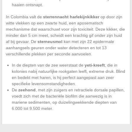
haaien ontsnapt.
In Colombia valt de
sterrennacht harlekijnkikker
op door zijn
witte vlekken op een zwarte huid, een aposematisch
mechanisme dat waarschuwt voor zijn toxiciteit. Deze kikker, die
minder dan 5 cm meet, scheidt een krachtig gif onder zijn huid
af bij gevaar. De
sterneusmol
kan met zijn 22 epidermale
aanhangsels geuren onder water detecteren en tot 13
verschillende plekken per seconde aanvoelen.
In de diepten van de zee weerstaat de
yeti-kreeft
, die in
kolonies nabij natuurlijke rookgaten leeft, extreme druk. Blind
en bedekt met haren, is hij perfect aangepast aan zeer
specifieke levensomstandigheden.
De
zeehond
, met zijn zuigers en retractiele dorsale papillen,
voedt zich met de bacteriële biofilm die aanwezig is in
mariene sedimenten, op duizelingwekkende diepten van
6.000 tot 9.500 meter.