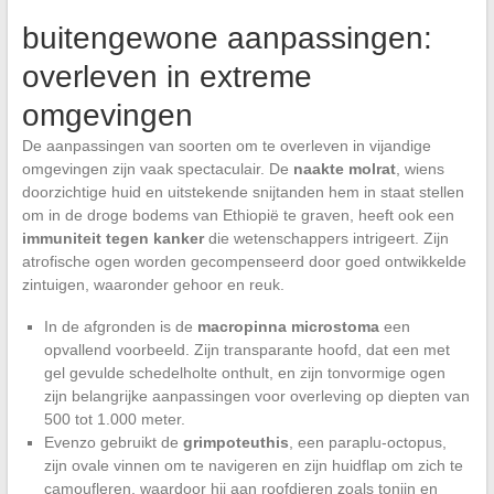
buitengewone aanpassingen:
overleven in extreme
omgevingen
De aanpassingen van soorten om te overleven in vijandige
omgevingen zijn vaak spectaculair. De
naakte molrat
, wiens
doorzichtige huid en uitstekende snijtanden hem in staat stellen
om in de droge bodems van Ethiopië te graven, heeft ook een
immuniteit tegen kanker
die wetenschappers intrigeert. Zijn
atrofische ogen worden gecompenseerd door goed ontwikkelde
zintuigen, waaronder gehoor en reuk.
In de afgronden is de
macropinna microstoma
een
opvallend voorbeeld. Zijn transparante hoofd, dat een met
gel gevulde schedelholte onthult, en zijn tonvormige ogen
zijn belangrijke aanpassingen voor overleving op diepten van
500 tot 1.000 meter.
Evenzo gebruikt de
grimpoteuthis
, een paraplu-octopus,
zijn ovale vinnen om te navigeren en zijn huidflap om zich te
camoufleren, waardoor hij aan roofdieren zoals tonijn en