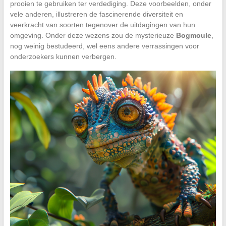
prooien te gebruiken ter verdediging. Deze voorbeelden, onder
vele anderen, illustreren de fascinerende diversiteit en
veerkracht van soorten tegenover de uitdagingen van hun
omgeving. Onder deze wezens zou de mysterieuze
Bogmoule
,
nog weinig bestudeerd, wel eens andere verrassingen voor
onderzoekers kunnen verbergen.