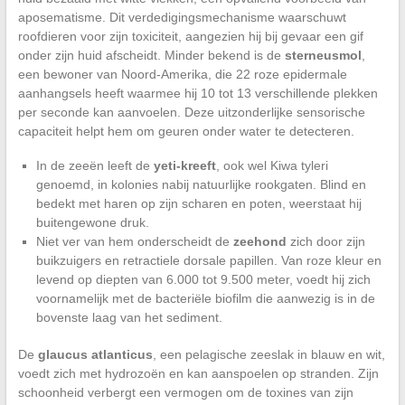
aposematisme. Dit verdedigingsmechanisme waarschuwt
roofdieren voor zijn toxiciteit, aangezien hij bij gevaar een gif
onder zijn huid afscheidt. Minder bekend is de
sterneusmol
,
een bewoner van Noord-Amerika, die 22 roze epidermale
aanhangsels heeft waarmee hij 10 tot 13 verschillende plekken
per seconde kan aanvoelen. Deze uitzonderlijke sensorische
capaciteit helpt hem om geuren onder water te detecteren.
In de zeeën leeft de
yeti-kreeft
, ook wel Kiwa tyleri
genoemd, in kolonies nabij natuurlijke rookgaten. Blind en
bedekt met haren op zijn scharen en poten, weerstaat hij
buitengewone druk.
Niet ver van hem onderscheidt de
zeehond
zich door zijn
buikzuigers en retractiele dorsale papillen. Van roze kleur en
levend op diepten van 6.000 tot 9.500 meter, voedt hij zich
voornamelijk met de bacteriële biofilm die aanwezig is in de
bovenste laag van het sediment.
De
glaucus atlanticus
, een pelagische zeeslak in blauw en wit,
voedt zich met hydrozoën en kan aanspoelen op stranden. Zijn
schoonheid verbergt een vermogen om de toxines van zijn