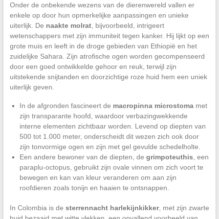
Onder de onbekende wezens van de dierenwereld vallen er
enkele op door hun opmerkelijke aanpassingen en unieke
uiterlijk. De
naakte molrat
, bijvoorbeeld, intrigeert
wetenschappers met zijn immuniteit tegen kanker. Hij lijkt op een
grote muis en leeft in de droge gebieden van Ethiopië en het
zuidelijke Sahara. Zijn atrofische ogen worden gecompenseerd
door een goed ontwikkelde gehoor en reuk, terwijl zijn
uitstekende snijtanden en doorzichtige roze huid hem een uniek
uiterlijk geven.
In de afgronden fascineert de
macropinna microstoma
met
zijn transparante hoofd, waardoor verbazingwekkende
interne elementen zichtbaar worden. Levend op diepten van
500 tot 1.000 meter, onderscheidt dit wezen zich ook door
zijn tonvormige ogen en zijn met gel gevulde schedelholte.
Een andere bewoner van de diepten, de
grimpoteuthis
, een
paraplu-octopus, gebruikt zijn ovale vinnen om zich voort te
bewegen en kan van kleur veranderen om aan zijn
roofdieren zoals tonijn en haaien te ontsnappen.
In Colombia is de
sterrennacht harlekijnkikker
, met zijn zwarte
huid bezaaid met witte vlekken, een opvallend voorbeeld van