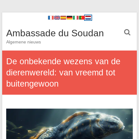
Ambassade du Soudan
Algemene nieuws
De onbekende wezens van de
dierenwereld: van vreemd tot
buitengewoon