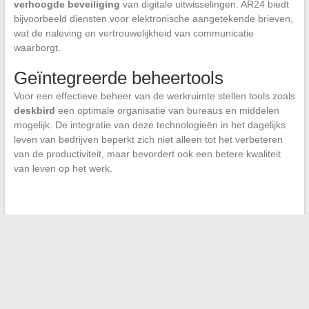
verhoogde beveiliging
van digitale uitwisselingen. AR24 biedt
bijvoorbeeld diensten voor elektronische aangetekende brieven,
wat de naleving en vertrouwelijkheid van communicatie
waarborgt.
Geïntegreerde beheertools
Voor een effectieve beheer van de werkruimte stellen tools zoals
deskbird
een optimale organisatie van bureaus en middelen
mogelijk. De integratie van deze technologieën in het dagelijks
leven van bedrijven beperkt zich niet alleen tot het verbeteren
van de productiviteit, maar bevordert ook een betere kwaliteit
van leven op het werk.
←
De onbekende wezens van de dierenwereld: van vreemd
tot buitengewoon
Mode-influencers die de show stelen in het Midden-Oosten
→