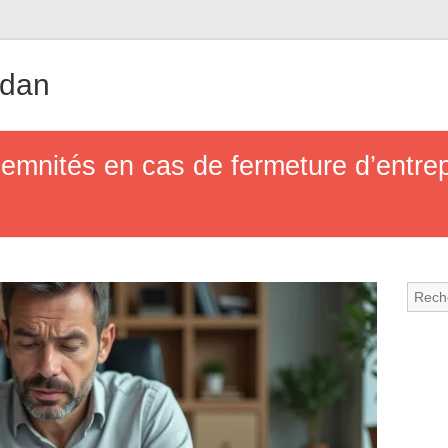
udan
demnités en cas de fermeture d’entrepr