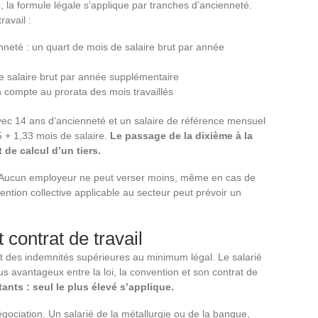
, la formule légale s’applique par tranches d’ancienneté.
avail :
nneté : un quart de mois de salaire brut par année
de salaire brut par année supplémentaire
 compte au prorata des mois travaillés
ec 14 ans d’ancienneté et un salaire de référence mensuel
2,5 + 1,33 mois de salaire.
Le passage de la dixième à la
de calcul d’un tiers.
l. Aucun employeur ne peut verser moins, même en cas de
vention collective applicable au secteur peut prévoir un
 contrat de travail
nt des indemnités supérieures au minimum légal. Le salarié
s avantageux entre la loi, la convention et son contrat de
nts : seul le plus élevé s’applique.
négociation. Un salarié de la métallurgie ou de la banque,