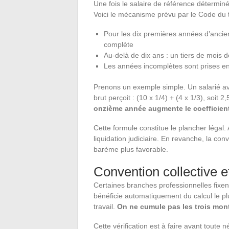
Une fois le salaire de référence déterminé
Voici le mécanisme prévu par le Code du tr
Pour les dix premières années d’ancie
complète
Au-delà de dix ans : un tiers de mois 
Les années incomplètes sont prises en
Prenons un exemple simple. Un salarié av
brut perçoit : (10 x 1/4) + (4 x 1/3), soit 
onzième année augmente le coefficient 
Cette formule constitue le plancher léga
liquidation judiciaire. En revanche, la con
barème plus favorable.
Convention collective et
Certaines branches professionnelles fixe
bénéficie automatiquement du calcul le plu
travail.
On ne cumule pas les trois monta
Cette vérification est à faire avant toute 