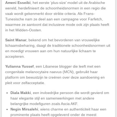
Ameni Esseibi
, het eerste ‘plus-size’ model uit de Arabische
wereld, herdefinieert de schoonheidsnormen in een regio die
vaak wordt gekenmerkt door strikte criteria. Als Frans-
Tunesische nam ze deel aan een campagne voor Farfetch,
waarmee ze aantoont dat inclusieve mode ook zijn plaats heeft
in het Midden-Oosten.
Saint Manar
, bekend om het bevorderen van vrouwelijke
lichaamsbeharing, daagt de traditionele schoonheidsnormen uit
en moedigt vrouwen aan om hun natuurlijke lichaam te
accepteren.
Yulianna Yussef
, een Libanese blogger die leeft met een
congenitale melanocytaire naevus (MCN), gebruikt haar
platform om bewustzijn te creëren over deze aandoening en
pleit voor zelfacceptatie.
Diala Makki
, een invloedrijke persoon die wordt gevierd om
haar elegante stijl en samenwerkingen met andere
belangrijke modefiguren zoals Ascia AKF.
Negin Mirsalehi
, wiens charme en authenticiteit haar een
prominente plaats heeft opgeleverd onder de meest