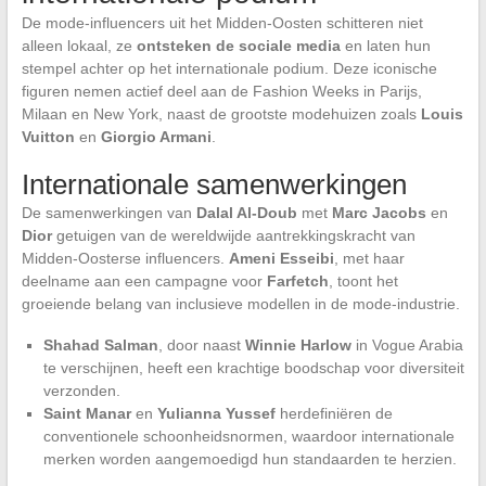
De mode-influencers uit het Midden-Oosten schitteren niet
alleen lokaal, ze
ontsteken de sociale media
en laten hun
stempel achter op het internationale podium. Deze iconische
figuren nemen actief deel aan de Fashion Weeks in Parijs,
Milaan en New York, naast de grootste modehuizen zoals
Louis
Vuitton
en
Giorgio Armani
.
Internationale samenwerkingen
De samenwerkingen van
Dalal Al-Doub
met
Marc Jacobs
en
Dior
getuigen van de wereldwijde aantrekkingskracht van
Midden-Oosterse influencers.
Ameni Esseibi
, met haar
deelname aan een campagne voor
Farfetch
, toont het
groeiende belang van inclusieve modellen in de mode-industrie.
Shahad Salman
, door naast
Winnie Harlow
in Vogue Arabia
te verschijnen, heeft een krachtige boodschap voor diversiteit
verzonden.
Saint Manar
en
Yulianna Yussef
herdefiniëren de
conventionele schoonheidsnormen, waardoor internationale
merken worden aangemoedigd hun standaarden te herzien.